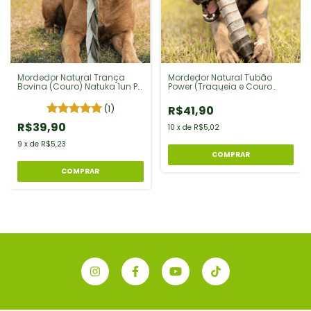
Mordedor Natural Trança
Mordedor Natural Tubão
Bovina (Couro) Natuka 1un P/
Power (Traqueia e Couro
Cães
Desidratado)
(1)
R$41,90
R$39,90
10
x
de
R$5,02
9
x
de
R$5,23
COMPRAR