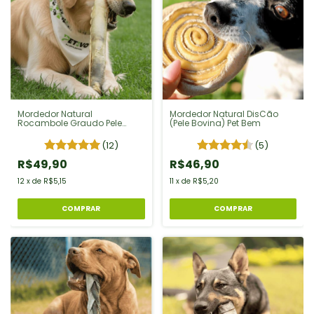
Mordedor Natural
Mordedor Natural DisCão
Rocambole Graudo Pele
(Pele Bovina) Pet Bem
Bovina AlecrimPet Cão
(12)
(5)
R$49,90
R$46,90
12
x
de
R$5,15
11
x
de
R$5,20