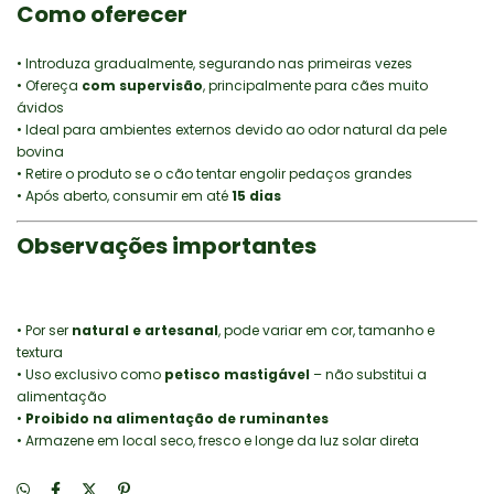
Como oferecer
• Introduza gradualmente, segurando nas primeiras vezes
• Ofereça
com supervisão
, principalmente para cães muito
ávidos
• Ideal para ambientes externos devido ao odor natural da pele
bovina
• Retire o produto se o cão tentar engolir pedaços grandes
• Após aberto, consumir em até
15 dias
Observações importantes
• Por ser
natural e artesanal
, pode variar em cor, tamanho e
textura
• Uso exclusivo como
petisco mastigável
– não substitui a
alimentação
•
Proibido na alimentação de ruminantes
• Armazene em local seco, fresco e longe da luz solar direta