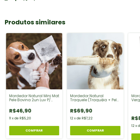
Produtos similares
Mordedor Natural Mini Mat
Mordedor Natural
Mord
Pele Bovina 2un Luv P/
Traquele (Traquéia + Pele
Verg
Cães
Bovina Enrolada) 1un Luv
1un 
R$46,90
R$69,90
R$
11
x
de
R$5,20
12
x
de
R$7,22
12
x