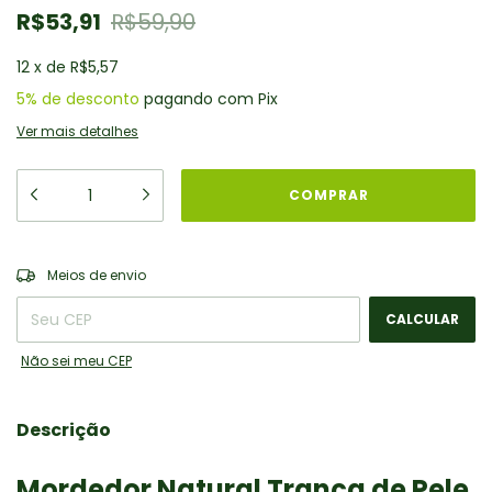
R$53,91
R$59,90
12
x
de
R$5,57
5% de desconto
pagando com Pix
Ver mais detalhes
ALTERAR CEP
Entregas para o CEP:
Meios de envio
CALCULAR
Não sei meu CEP
Descrição
Mordedor Natural Trança de Pele